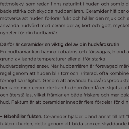
fettmolekyl som redan finns naturligt i huden och som bidrar
både stärka och skydda hudbarriären. Ceramider hjälper ock
motverka att huden förlorar fukt och håller den mjuk och 
använda hudvård med ceramider är, kort och gott, mycke
nyheter för din hudbarriär.
Därför är ceramider en viktig del av din hudvårdsrutin
En hudbarriär kan hamna i obalans och försvagas, bland 
grund av isande temperaturer eller alltför starka
hudvårdsingredienser. När hudbarriären är försvagad märk
regel genom att huden blir torr och irriterad, ofta kombin
förhöjd känslighet. Genom att använda hudvårdsprodukte
berikade med ceramider kan hudbarriären få en skjuts i att
och återställas, vilket främjar en både friskare och mer ba
hud. Faktum är att ceramider innebär flera fördelar för din
– Bibehåller fukten.
Ceramider hjälper bland annat till att ”l
fukten i huden, detta genom att bilda som en skyddande b