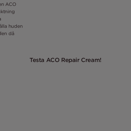
den ACO
uktning
a
hålla huden
llen då
Testa ACO Repair Cream!