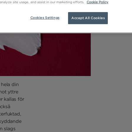
analyze site usage, and assist in our marketing efforts.
Cookie Policy
Cookies Settings
Accept All Cookies
 hela din
ot yttre
 kallas för
också
terfuktad,
skyddande
n slags