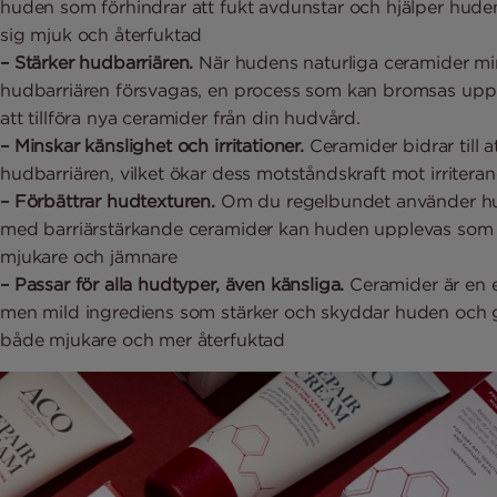
huden som förhindrar att fukt avdunstar och hjälper huden
sig mjuk och återfuktad
– Stärker hudbarriären.
När hudens naturliga ceramider mi
hudbarriären försvagas, en process som kan bromsas up
att tillföra nya ceramider från din hudvård.
– Minskar känslighet och irritationer.
Ceramider bidrar till a
hudbarriären, vilket ökar dess motståndskraft mot irriter
– Förbättrar hudtexturen.
Om du regelbundet använder h
med barriärstärkande ceramider kan huden upplevas som
mjukare och jämnare
– Passar för alla hudtyper, även känsliga.
Ceramider är en e
men mild ingrediens som stärker och skyddar huden och 
både mjukare och mer återfuktad