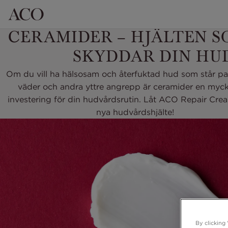
CERAMIDER – HJÄLTEN 
SKYDDAR DIN HU
Om du vill ha hälsosam och återfuktad hud som står pall
väder och andra yttre angrepp är ceramider en myck
investering för din hudvårdsrutin. Låt ACO Repair Crea
nya hudvårdshjälte!
By clicking