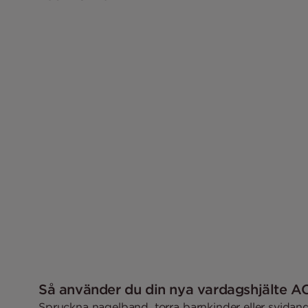
Så använder du din nya vardagshjälte 
Spruckna nagelband, torra barnkinder eller svidande