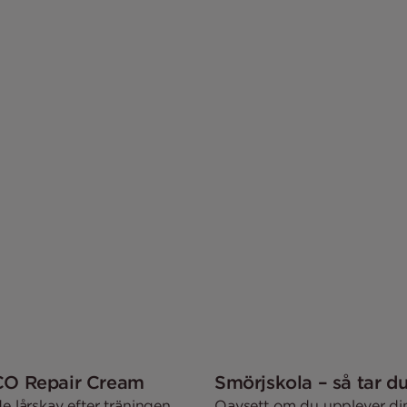
ACO Repair Cream
Smörjskola – så tar d
 lårskav efter träningen.
Oavsett om du upplever din 