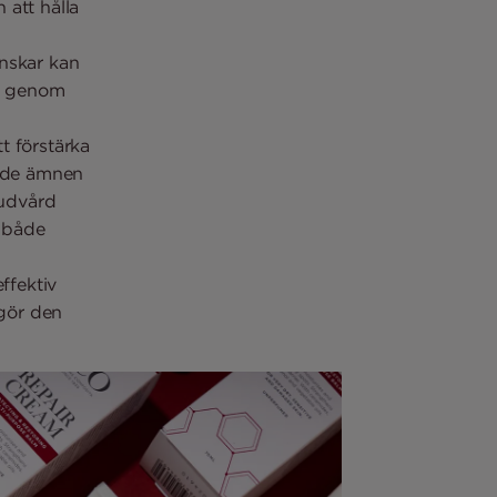
 att hålla
nskar kan
p genom
tt förstärka
ande ämnen
udvård
 både
ffektiv
gör den