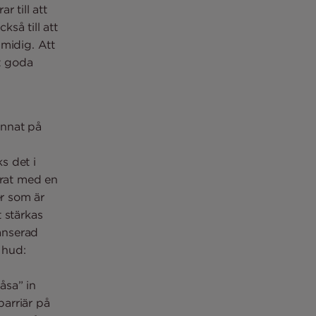
 till att
så till att
smidig. Att
t goda
annat på
s det i
erat med en
r som är
 stärkas
lanserad
 hud:
åsa” in
arriär på