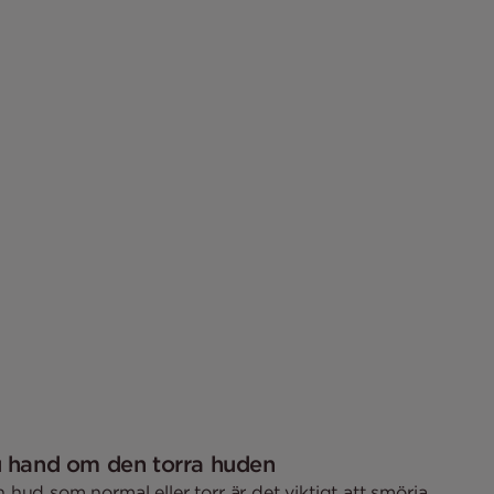
u hand om den torra huden
hud som normal eller torr är det viktigt att smörja