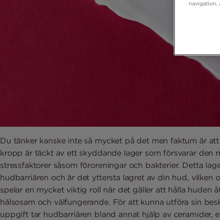
navigation, 
Du tänker kanske inte så mycket på det men faktum är att
kropp är täckt av ett skyddande lager som försvarar den m
stressfaktorer såsom föroreningar och bakterier. Detta lager
hudbarriären och är det yttersta lagret av din hud, vilken 
spelar en mycket viktig roll när det gäller att hålla huden å
hälsosam och välfungerande. För att kunna utföra sin be
uppgift tar hudbarriären bland annat hjälp av ceramider, e