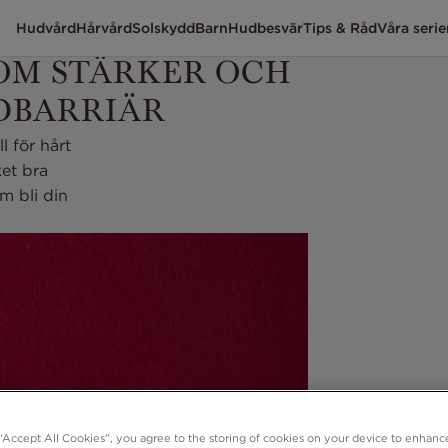
Hudvård
Hårvård
Solskydd
Barn
Hudbesvär
Tips & Råd
Våra serie
SOM STÄRKER OCH
DBARRIÄR
 för hårt
et bra
m bli din
 “Accept All Cookies”, you agree to the storing of cookies on your device to enhance