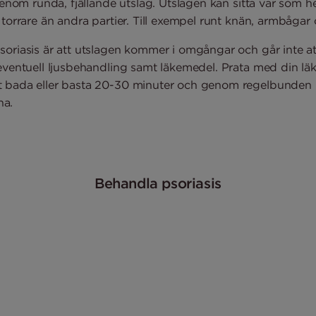
 genom runda, fjällande utslag. Utslagen kan sitta var som 
 torrare än andra partier. Till exempel runt knän, armbågar 
soriasis är att utslagen kommer i omgångar och går inte a
eventuell ljusbehandling samt läkemedel. Prata med din läkar
t bada eller basta 20-30 minuter och genom regelbunden
na.
Behandla psoriasis