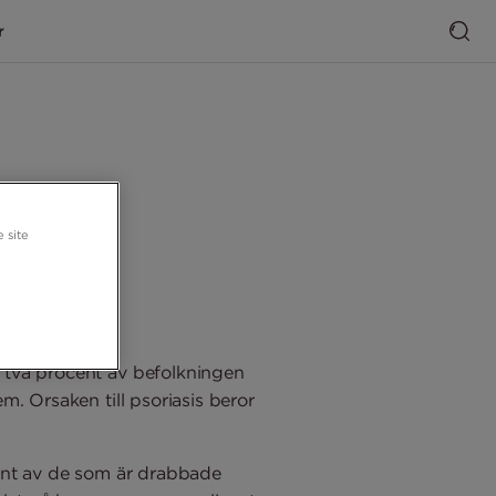
r
 site
 två procent av befolkningen
m. Orsaken till psoriasis beror
cent av de som är drabbade