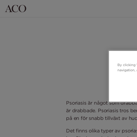
By clicking
navigation, 
Psoriasis är något som drabba
är drabbade. Psoriasis tros be
på en för snabb tillväxt av hu
Det finns olika typer av psor