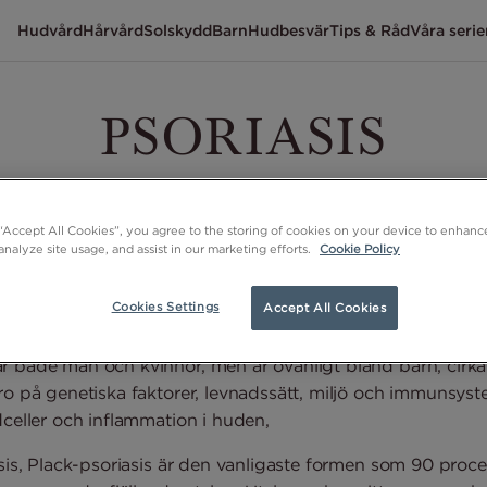
Hudvård
Hårvård
Solskydd
Barn
Hudbesvär
Tips & Råd
Våra serie
PSORIASIS
Psoriasis är en kronisk sjukdom som där utslagen kan te
sig olika. Ännu finns inte något botemedel. Däremot kan
 “Accept All Cookies”, you agree to the storing of cookies on your device to enhance
besvären lindras.
analyze site usage, and assist in our marketing efforts.
Cookie Policy
Cookies Settings
Accept All Cookies
r både män och kvinnor, men är ovanligt bland barn, cirka
ro på genetiska faktorer, levnadssätt, miljö och immunsyste
dceller och inflammation i huden,
iasis, Plack-psoriasis är den vanligaste formen som 90 pro