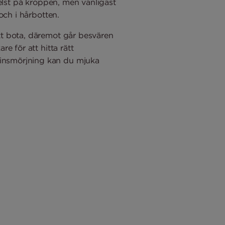
helst på kroppen, men vanligast
och i hårbotten.
tt bota, däremot går besvären
e för att hitta rätt
 insmörjning kan du mjuka