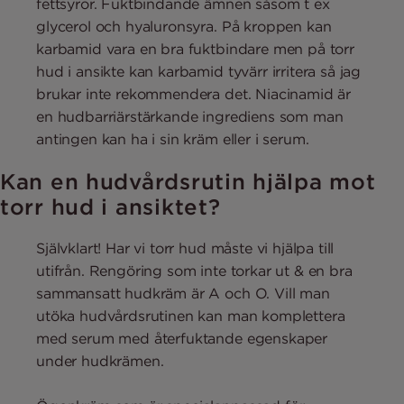
fettsyror. Fuktbindande ämnen såsom t ex
glycerol och hyaluronsyra. På kroppen kan
karbamid vara en bra fuktbindare men på torr
hud i ansikte kan karbamid tyvärr irritera så jag
brukar inte rekommendera det. Niacinamid är
en hudbarriärstärkande ingrediens som man
antingen kan ha i sin kräm eller i serum.
Kan en hudvårdsrutin hjälpa mot
torr hud i ansiktet?
Självklart! Har vi torr hud måste vi hjälpa till
utifrån. Rengöring som inte torkar ut & en bra
sammansatt hudkräm är A och O. Vill man
utöka hudvårdsrutinen kan man komplettera
med serum med återfuktande egenskaper
under hudkrämen.