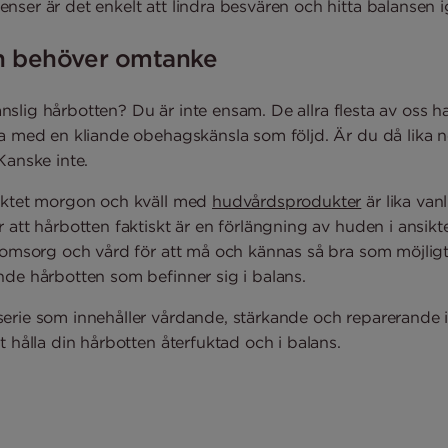
ser är det enkelt att lindra besvären och hitta balansen i
n behöver omtanke
 känslig hårbotten? Du är inte ensam. De allra flesta av oss
ta med en kliande obehagskänsla som följd. Är du då lika 
Kanske inte.
siktet morgon och kväll med
hudvårdsprodukter
är lika van
 att hårbotten faktiskt är en förlängning av huden i ansikt
 omsorg och vård för att må och kännas så bra som möjligt.
nde hårbotten som befinner sig i balans.
erie som innehåller vårdande, stärkande och reparerande in
t hålla din hårbotten återfuktad och i balans.