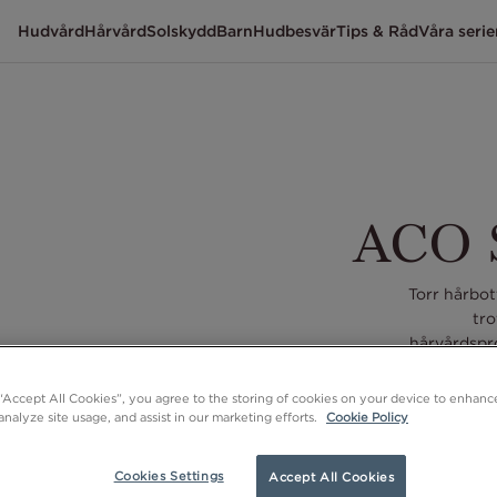
Hudvård
Hårvård
Solskydd
Barn
Hudbesvär
Tips & Råd
Våra serie
ACO 
Torr hårbott
tro
hårvårdspr
hårbotten 
 “Accept All Cookies”, you agree to the storing of cookies on your device to enhance
analyze site usage, and assist in our marketing efforts.
Cookie Policy
Cookies Settings
Accept All Cookies