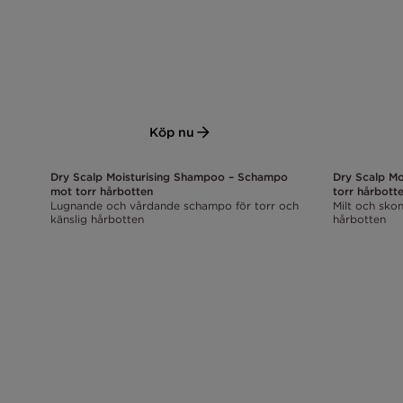
Köp nu
Dry Scalp Moisturising Shampoo – Schampo
Dry Scalp Mo
mot torr hårbotten
torr hårbott
Lugnande och vårdande schampo för torr och
Milt och sko
känslig hårbotten
hårbotten