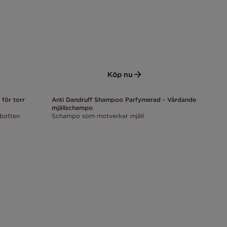
Köp nu
 för torr
Anti Dandruff Shampoo Parfymerad - Vårdande
mjällschampo
rbotten
Schampo som motverkar mjäll