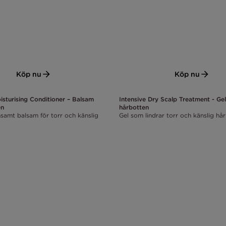
Köp nu
Köp nu
isturising Conditioner – Balsam
Intensive Dry Scalp Treatment - Gel
en
hårbotten
nsamt balsam för torr och känslig
Gel som lindrar torr och känslig hå