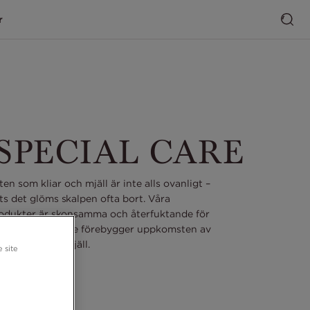
r
SPECIAL CARE
en som kliar och mjäll är inte alls ovanligt –
ts det glöms skalpen ofta bort. Våra
odukter är skonsamma och återfuktande för
samtidigt som de förebygger uppkomsten av
mjäll.
 site