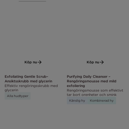
Köp nu
Köp nu
Exfoliating Gentle Scrub–
Purifying Daily Cleanser –
Ansiktsskrubb med glycerin
Rengöringsmousse med mild
Effektiv rengöringsskrubb med
exfoliering
glycerin
Rengöringsmousse som effektivt
tar bort orenheter och smink
Alla hudtyper
Känslig hy
Kombinerad hy