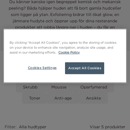
Du känner kanske igen begreppet kemisk och mekanisk
peeling? Båda hjälper huden att få bort gamla hudceller
som ligger på ytan. Exfoliering bidrar till ökat glow, en
jämnare hudyta och öppnar upp för dina resterande
produkter att jobba längre ner i huden – du får en
mjukare och smidigare hud.
By clicking “Accept All Cookies”, you agree to the storing of cookies
on your device to enhance site navigation, analyze site usage, and
assist in our marketing efforts.
Cookie Policy
Cookies Settings
Accept All Cookies
Exfoliering
Skrubb
Mousse
Oparfymerad
Toner
Anti-age
Ansikte
Alla hudtyper
Filter
:
Visar 5 produkter