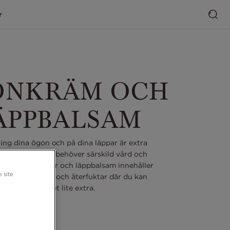
r
ONKRÄM OCH
ÄPPBALSAM
ing dina ögon och på dina läppar är extra
 den är tunn och behöver särskild vård och
åra ögonkrämer och läppbalsam innehåller
 site
nser som vårdar och återfuktar där du kan
behöva det lite extra.