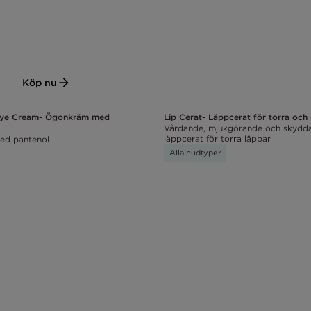
Köp nu
Eye Cream- Ögonkräm med
Lip Cerat- Läppcerat för torra och 
Vårdande, mjukgörande och skydd
läppcerat för torra läppar
ed pantenol
Alla hudtyper