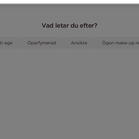
Vad letar du efter?
ti-age
Oparfymerad
Ansikte
Ögon make-up r