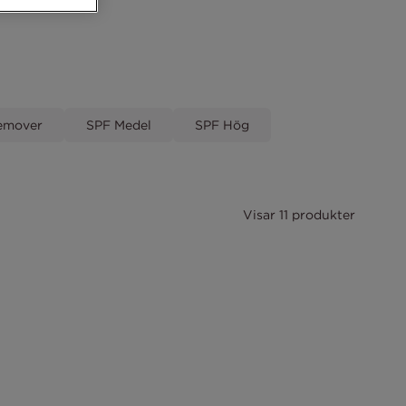
emover
SPF Medel
SPF Hög
Visar 11 produkter