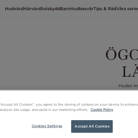
Hudvård
Hårvård
Solskydd
Barn
Hudbesvär
Tips & Råd
Våra serie
ÖG
L
Huden kr
känslig,
omtanke. V
 “Accept All Cookies”, you agree to the storing of cookies on your device to enhance
ingredie
analyze site usage, and assist in our marketing efforts.
Cookie Policy
Cookies Settings
Accept All Cookies