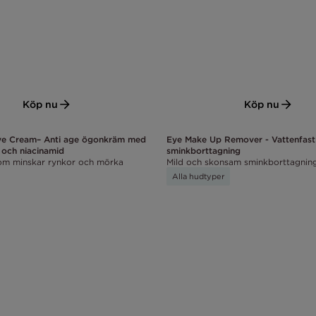
Köp nu
Köp nu
ye Cream– Anti age ögonkräm med
Eye Make Up Remover - Vattenfast
 och niacinamid
sminkborttagning
m minskar rynkor och mörka
Mild och skonsam sminkborttagnin
Alla hudtyper