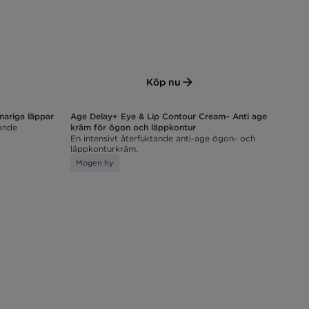
Köp nu
nariga läppar
Age Delay+ Eye & Lip Contour Cream– Anti age
ande
kräm för ögon och läppkontur
En intensivt återfuktande anti-age ögon- och
läppkonturkräm.
Mogen hy