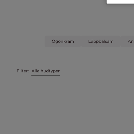
Ögonkräm
Läppbalsam
An
Alla hudtyper
Filter
: