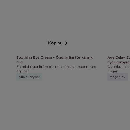
Köp nu
Soothing Eye Cream - Ögonkräm för känslig
Age Delay E
hud
hyaluronsyra
En mild ögonkräm för den känsliga huden runt
Ögonkräm so
ögonen.
ringar
Alla hudtyper
Mogen hy