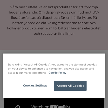
Våra mest effektiva ansiktsprodukter för att fördröja
hudens åldrande. Om dagen skyddas din hud mot UV-
ljus, återfuktas på djupet och får en härlig lyster. På
natten jobbar de aktiva ingredienserna för att öka
kollagenproduktionen som förbättrar hudens elasticitet
och reducerar fina linjer.
By clicking “Accept All Cookies”, you agree to the storing of cookies
on your device to enhance site navigation, analyze site usage, and
assist in our marketing efforts.
Cookie Policy
Cookies Settings
Accept All Cookies