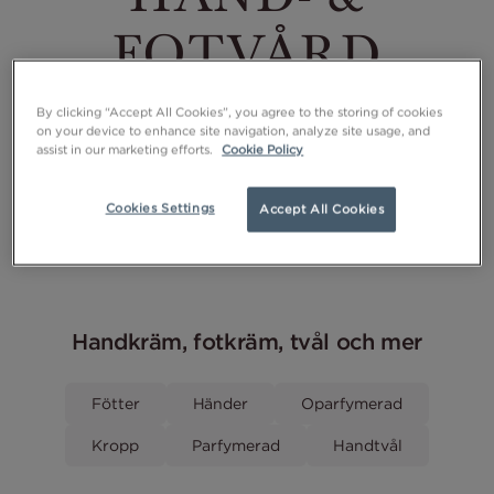
HAND- &
FOTVÅRD
Vardagens bestyr sliter hårt på både händer och fötter
By clicking “Accept All Cookies”, you agree to the storing of cookies
och de får sällan den uppmärksamhet de behöver. Tänk
on your device to enhance site navigation, analyze site usage, and
assist in our marketing efforts.
Cookie Policy
på att använda mild och återfuktande handkräm och
fotkräm som hjälper huden att bevara sin fuktbalans och
smidighet under dagen.
Cookies Settings
Accept All Cookies
Handkräm, fotkräm, tvål och mer
Fötter
Händer
Oparfymerad
Kropp
Parfymerad
Handtvål