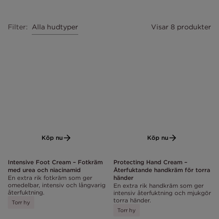
Alla hudtyper
Filter
:
Visar 8 produkter
Köp nu
Köp nu
Intensive Foot Cream – Fotkräm
Protecting Hand Cream –
med urea och niacinamid
Återfuktande handkräm för torra
En extra rik fotkräm som ger
händer
omedelbar, intensiv och långvarig
En extra rik handkräm som ger
återfuktning.
intensiv återfuktning och mjukgör
torra händer.
Torr hy
Torr hy