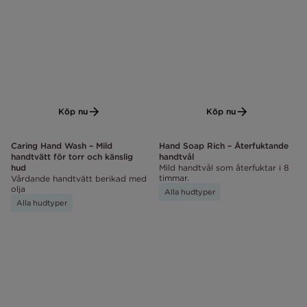
Köp nu
Köp nu
Caring Hand Wash – Mild
Hand Soap Rich – Återfuktande
handtvätt för torr och känslig
handtvål
hud
Mild handtvål som återfuktar i 8
timmar.
Vårdande handtvätt berikad med
olja
Alla hudtyper
Alla hudtyper