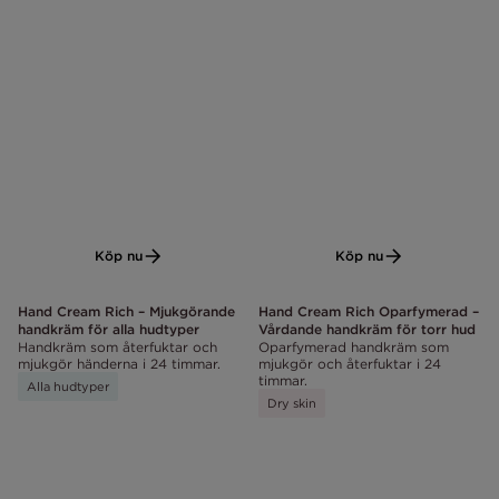
Köp nu
Köp nu
Hand Cream Rich – Mjukgörande
Hand Cream Rich Oparfymerad –
handkräm för alla hudtyper
Vårdande handkräm för torr hud
Handkräm som återfuktar och
Oparfymerad handkräm som
mjukgör händerna i 24 timmar.
mjukgör och återfuktar i 24
timmar.
Alla hudtyper
Dry skin