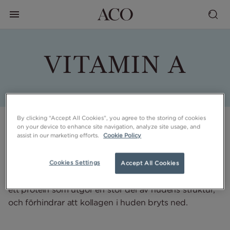
VITAMIN A
By clicking “Accept All Cookies”, you agree to the storing of cookies
INCI: Retinol, Retinyl Palmitate
on your device to enhance site navigation, analyze site usage, and
assist in our marketing efforts.
Cookie Policy
Vitamin A förekommer i olika former, bland annat
Retinol och Retinyl Palmitate, och är en aktiv
ingrediens som ofta används i produkter med anti-
Cookies Settings
Accept All Cookies
age effekt. Vitamin A stimulerar syntesen av kollagen,
ett protein som utgör en stor del av hudens struktur,
och förhindrar att kollagen i huden bryts ned.