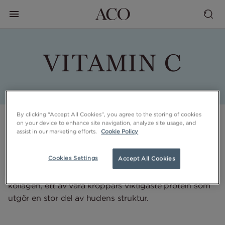
VITAMIN C
By clicking “Accept All Cookies”, you agree to the storing of cookies
INCI: Ascorbic Acid, Sodium Ascorbyl Phosphate,
on your device to enhance site navigation, analyze site usage, and
assist in our marketing efforts.
Cookie Policy
Ascorbyl Glucoside
Vitamin C, även kallad Askorbinsyra är en antioxidant
Cookies Settings
Accept All Cookies
som bidrar till att skydda huden mot fria radikaler.
Vitamin C är också en essentiell del i syntesen av
kollagen, ett av våra kroppars viktigaste protein som
utgör en stor del av hudens struktur.