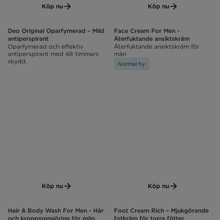
Köp nu
Köp nu
Deo Original Oparfymerad – Mild
Face Cream For Men -
antiperspirant
Återfuktande ansiktskräm
Oparfymerad och effektiv
Återfuktande ansiktskräm för
antiperspirant med 48 timmars
män
skydd.
Normal hy
Köp nu
Köp nu
Hair & Body Wash For Men - Hår
Foot Cream Rich – Mjukgörande
och kroppsrengöring för män
fotkräm för torra fötter