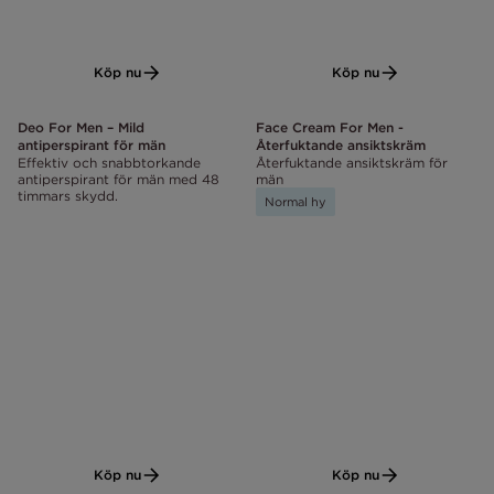
Köp nu
Köp nu
Deo For Men – Mild
Face Cream For Men -
antiperspirant för män
Återfuktande ansiktskräm
Effektiv och snabbtorkande
Återfuktande ansiktskräm för
antiperspirant för män med 48
män
timmars skydd.
Normal hy
Köp nu
Köp nu