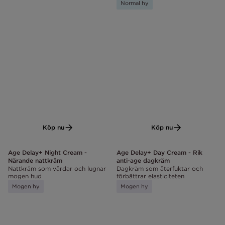
Normal hy
Köp nu
Köp nu
Age Delay+ Night Cream -
Age Delay+ Day Cream - Rik
Närande nattkräm
anti-age dagkräm
Nattkräm som vårdar och lugnar
Dagkräm som återfuktar och
mogen hud
förbättrar elasticiteten
Mogen hy
Mogen hy