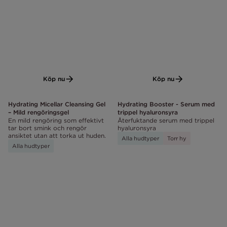
Köp nu
Köp nu
Hydrating Micellar Cleansing Gel
Hydrating Booster - Serum med
– Mild rengöringsgel
trippel hyaluronsyra
En mild rengöring som effektivt
Återfuktande serum med trippel
tar bort smink och rengör
hyaluronsyra
ansiktet utan att torka ut huden.
Alla hudtyper
Torr hy
Alla hudtyper