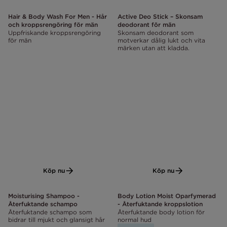
Hair & Body Wash For Men - Hår
Active Deo Stick – Skonsam
och kroppsrengöring för män
deodorant för män
Uppfriskande kroppsrengöring
Skonsam deodorant som
för män
motverkar dålig lukt och vita
märken utan att kladda.
Köp nu
Köp nu
Moisturising Shampoo -
Body Lotion Moist Oparfymerad
Återfuktande schampo
- Återfuktande kroppslotion
Återfuktande schampo som
Återfuktande body lotion för
bidrar till mjukt och glansigt hår
normal hud