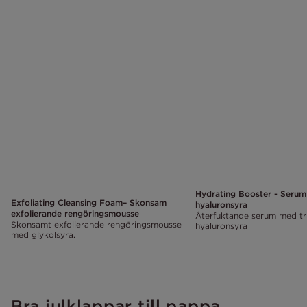
Hydrating Booster - Serum
Exfoliating Cleansing Foam– Skonsam
hyaluronsyra
exfolierande rengöringsmousse
Återfuktande serum med tr
Skonsamt exfolierande rengöringsmousse
hyaluronsyra
med glykolsyra.
Bra julklappar till pappa