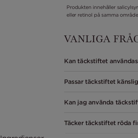
Produkten innehåller salicyls
eller retinol på samma område
VANLIGA FRÅG
Kan täckstiftet användas
Passar täckstiftet känsli
Kan jag använda täcksti
Täcker täckstiftet röda f