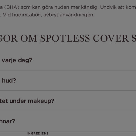
yra (BHA) som kan göra huden mer känslig. Undvik att kom
. Vid hudirritation, avbryt användningen.
OR OM SPOTLESS COVER S
 varje dag?
g hud?
ftet under makeup?
innar?
INGREDIENS