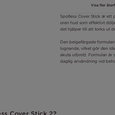
Visa fler åter
Spotless Cover Stick är ett p
oren hud som effektivt dölj
det hjälper till att torka ut 
Den beigefärgade formulan 
lugnande, vilket gör den id
akuta utbrott. Formulan är
daglig användning vid beho
ess Cover Stick 2?