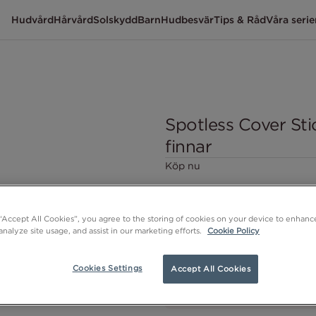
Hudvård
Hårvård
Solskydd
Barn
Hudbesvär
Tips & Råd
Våra serie
Spotless Cover Sti
finnar
Köp nu
 “Accept All Cookies”, you agree to the storing of cookies on your device to enhance
analyze site usage, and assist in our marketing efforts.
Cookie Policy
Cookies Settings
Accept All Cookies