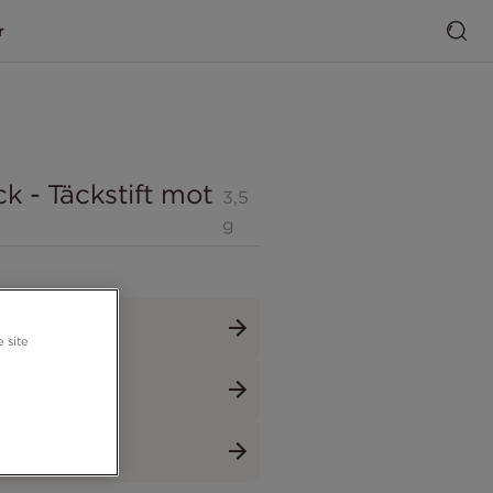
r
ck - Täckstift mot
3,5
g
 site