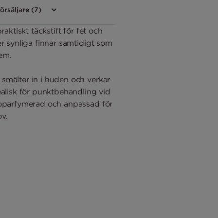
försäljare (7)
raktiskt täckstift för fet och
er synliga finnar samtidigt som
dem.
smälter in i huden och verkar
ealisk för punktbehandling vid
 oparfymerad och anpassad för
v.