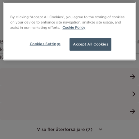
By clicking “Accept All Cookies”, you agree to the storing of cookies
on your device to enhance site navigation, analyze site usage, and
assist in our marketing efforts.
Cookie Policy
Body Lotion Moist Oparfymerad - Återfuktande
400ml
Cookies Settings
Accept All Cookies
kroppslotion
Köp nu
Visa fler återförsäljare (7)