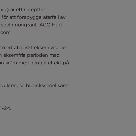
) är ett receptfritt
för att förebygga återfall av
ksedeln noggrant. ACO Hud
.com
r med atopiskt eksem visade
n eksemfria perioden med
n kräm med neutral effekt på
dukten, se bipackssedel samt
1-24.