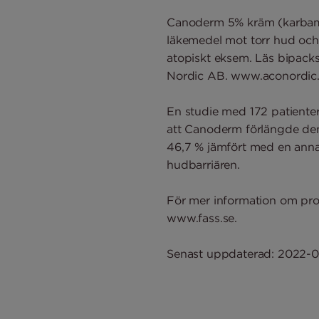
Canoderm 5% kräm (karbamid
läkemedel mot torr hud och 
atopiskt eksem. Läs bipac
Nordic AB. www.aconordic
En studie med 172 patiente
att Canoderm förlängde de
46,7 % jämfört med en anna
hudbarriären.
För mer information om pro
www.fass.se.
Senast uppdaterad: 2022-0