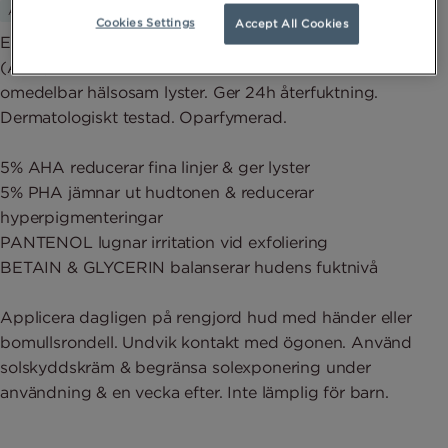
Alla hudtyper
Cookies Settings
Accept All Cookies
Ett effektivt exfolierande ansiktsvatten med glykolsyra
(AHA) som skonsamt tar bort döda hudceller för
omedelbar hälsosam lyster. Ger 24h återfuktning.
Dermatologiskt testad. Oparfymerad.
5% AHA reducerar fina linjer & ger lyster
5% PHA jämnar ut hudtonen & reducerar
hyperpigmenteringar
PANTENOL lugnar irritation vid exfoliering
BETAIN & GLYCERIN balanserar hudens fuktnivå
Applicera dagligen på rengjord hud med händer eller
bomullsrondell. Undvik kontakt med ögonen. Använd
solskyddskräm & begränsa solexponering under
användning & en vecka efter. Inte lämplig för barn.