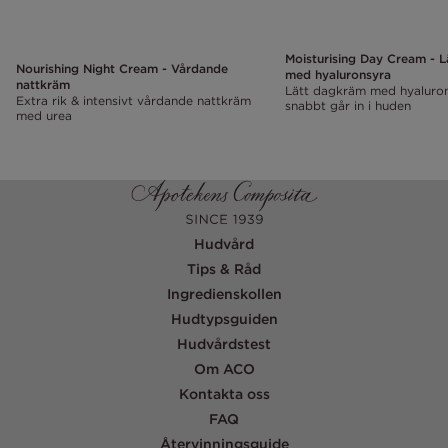
Moisturising Day Cream - 
Nourishing Night Cream - Vårdande
med hyaluronsyra
nattkräm
Lätt dagkräm med hyaluro
Extra rik & intensivt vårdande nattkräm
snabbt går in i huden
med urea
Hudvård
Tips & Råd
Ingredienskollen
Hudtypsguiden
Hudvårdstest
Om ACO
Kontakta oss
FAQ
Återvinningsguide