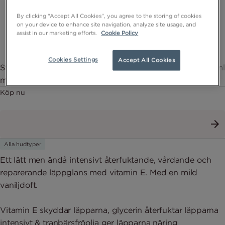
By clicking “Accept All Cookies”, you agree to the storing of cookies
on your device to enhance site navigation, analyze site usage, and
assist in our marketing efforts.
Cookie Policy
Cookies Settings
Accept All Cookies
Stay Soft Lips Shimmer– Återfuktande läppglans
12ml
med shimmer
Köp nu
Alla hudtyper
Ett lätt men ändå intensivt återfuktande, vårdande och
reparerande läppglans med vitamin E. Med en mild
vaniljdoft.
Vitamin E skyddar läpparna, glycerin återfuktar läpparna
intensivt & tranbärsfröolja ger läpparna näring