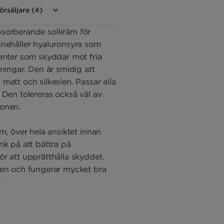
försäljare (4)
bsorberande solkräm för
nnehåller hyaluronsyra som
anter som skyddar mot fria
ningar. Den är smidig att
matt och silkeslen. Passar alla
 Den tolereras också väl av
onen.
m, över hela ansiktet innan
nk på att bättra på
r att upprätthålla skyddet.
gen och fungerar mycket bra
.