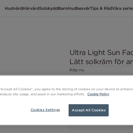
Hudvård
Hårvård
Solskydd
Barn
Hudbesvär
Tips & Råd
Våra serie
Ultra Light Sun Fa
Lätt solkräm för a
Köp nu
 “Accept All Cookies”, you agree to the storing of cookies on your device to enhance
analyze site usage, and assist in our marketing efforts.
Cookie Policy
Cookies Settings
Accept All Cookies