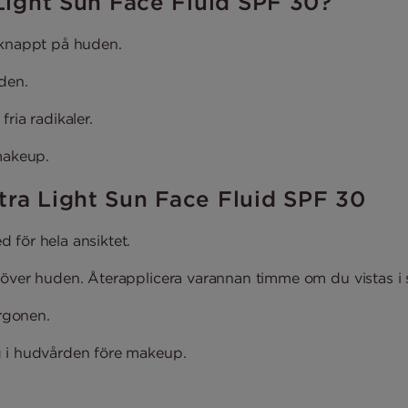
 Light Sun Face Fluid SPF 30?
 knappt på huden.
den.
ria radikaler.
makeup.
tra Light Sun Face Fluid SPF 30
d för hela ansiktet.
 över huden. Återapplicera varannan timme om du vistas i 
rgonen.
g i hudvården före makeup.