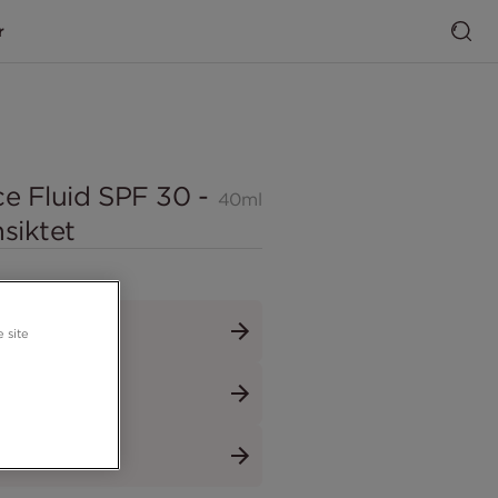
r
ce Fluid SPF 30 -
40ml
nsiktet
 site