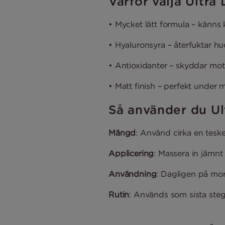
Varför välja Ultra
• Mycket lätt formula – känns
• Hyaluronsyra – återfuktar hu
• Antioxidanter – skyddar mot f
• Matt finish – perfekt under 
Så använder du Ul
Mängd
: Använd cirka en teske
Applicering
: Massera in jämnt
Användning
: Dagligen på mo
Rutin
: Används som sista ste