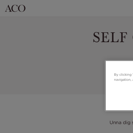
SELF
By clicking
navigation, 
Unna dig s