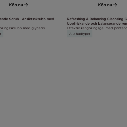
Köp nu
Köp nu
Gentle Scrub– Ansiktsskrubb med
Refreshing & Balancing Cleansing G
Uppfriskande och balanserande ren
göringsskrubb med glycerin
Effektiv rengöringsgel med panteno
r
Alla hudtyper