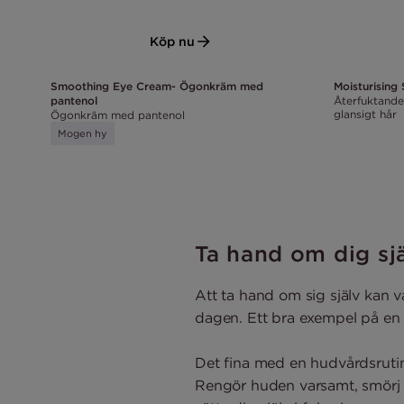
Köp nu
Smoothing Eye Cream- Ögonkräm med
Moisturisin
pantenol
Återfuktande
glansigt hår
Ögonkräm med pantenol
Mogen hy
Ta hand om dig sj
Att ta hand om sig själv kan v
dagen. Ett bra exempel på en 
Det fina med en hudvårdsrutin
Rengör huden varsamt, smörj i