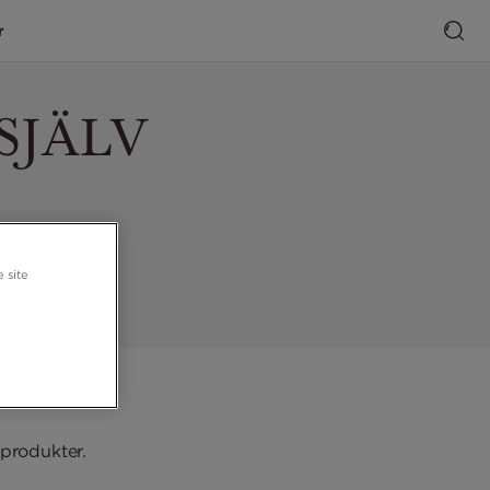
r
SJÄLV
 site
sprodukter.