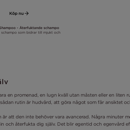
Köp nu
g Shampoo - Återfuktande schampo
 schampo som bidrar till mjukt och
älv
ara en promenad, en lugn kväll utan måsten eller en liten ru
sådan rutin är hudvård, att göra något som får ansiktet oc
 är att den inte behöver vara avancerad. Några minuter mor
n och återfukta dig själv. Det blir egentid och egenvård 