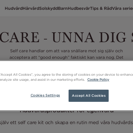
Hudvård
Hårvård
Solskydd
Barn
Hudbesvär
Tips & Råd
Våra serie
 CARE - UNNA DIG 
Self care handlar om att vara snällare mot sig själv och
acceptera att “good enough” faktiskt kan vara nog. Det
kan vara så enkelt som att stanna upp en stund, lyssna på
kroppen och ge sig själv lite omsorg. Hudvård är self care
 “Accept All Cookies”, you agree to the storing of cookies on your device to enhance
i vardagen.
analyze site usage, and assist in our marketing efforts.
Cookie Policy
Cookies Settings
Accept All Cookies
Hudvårdsprodukter för egenvård
jälv ett self care kit och skapa en rutin med våra hudvård