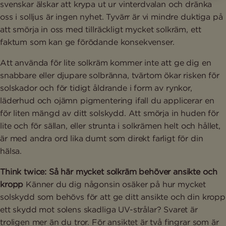
svenskar älskar att krypa ut ur vinterdvalan och dränka
oss i solljus är ingen nyhet. Tyvärr är vi mindre duktiga på
att smörja in oss med tillräckligt mycket solkräm, ett
faktum som kan ge förödande konsekvenser.
Att använda för lite solkräm kommer inte att ge dig en
snabbare eller djupare solbränna, tvärtom ökar risken för
solskador och för tidigt åldrande i form av rynkor,
läderhud och ojämn pigmentering ifall du applicerar en
för liten mängd av ditt solskydd. Att smörja in huden för
lite och för sällan, eller strunta i solkrämen helt och hållet,
är med andra ord lika dumt som direkt farligt för din
hälsa.
Think twice: Så här mycket solkräm behöver ansikte och
kropp
Känner du dig någonsin osäker på hur mycket
solskydd som behövs för att ge ditt ansikte och din kropp
ett skydd mot solens skadliga UV-strålar? Svaret är
troligen mer än du tror. För ansiktet är två fingrar som är