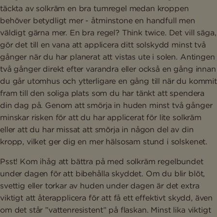
täckta av solkräm en bra tumregel medan kroppen
behöver betydligt mer - åtminstone en handfull men
väldigt gärna mer. En bra regel? Think twice. Det vill säga,
gör det till en vana att applicera ditt solskydd minst två
gånger när du har planerat att vistas ute i solen. Antingen
två gånger direkt efter varandra eller också en gång innan
du går utomhus och ytterligare en gång till när du kommit
fram till den soliga plats som du har tänkt att spendera
din dag på. Genom att smörja in huden minst två gånger
minskar risken för att du har applicerat för lite solkräm
eller att du har missat att smörja in någon del av din
kropp, vilket ger dig en mer hälsosam stund i solskenet.
Psst! Kom ihåg att bättra på med solkräm regelbundet
under dagen för att bibehålla skyddet. Om du blir blöt,
svettig eller torkar av huden under dagen är det extra
viktigt att återapplicera för att få ett effektivt skydd, även
om det står ”vattenresistent” på flaskan. Minst lika viktigt