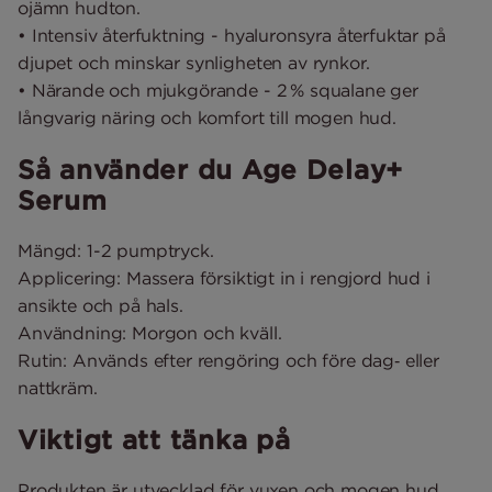
ojämn hudton.
• Intensiv återfuktning - hyaluronsyra återfuktar på
djupet och minskar synligheten av rynkor.
• Närande och mjukgörande - 2 % squalane ger
långvarig näring och komfort till mogen hud.
Så använder du Age Delay+
Serum
Mängd: 1-2 pumptryck.
Applicering: Massera försiktigt in i rengjord hud i
ansikte och på hals.
Användning: Morgon och kväll.
Rutin: Används efter rengöring och före dag‑ eller
nattkräm.
Viktigt att tänka på
Produkten är utvecklad för vuxen och mogen hud.