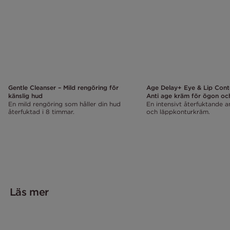
Gentle Cleanser – Mild rengöring för
Age Delay+ Eye & Lip Con
känslig hud
Anti age kräm för ögon oc
En mild rengöring som håller din hud
En intensivt återfuktande 
återfuktad i 8 timmar.
och läppkonturkräm.
Läs mer