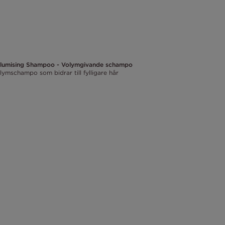
lumising Shampoo - Volymgivande schampo
Volumisin
lymschampo som bidrar till fylligare hår
Volymbalsa