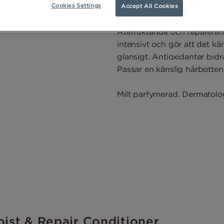
Cookies Settings
Accept All Cookies
Visa fler åter
Återfuktande och reparera
intensivt och gör att det kä
glansigt. Antioxidanter bidrar
Passar en känslig hårbotten
Milt parfymerad. Dermatolog
ist & Repair Conditioner