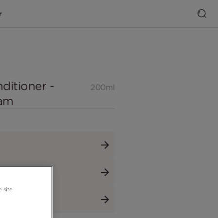
r
ditioner -
200ml
sam
 site