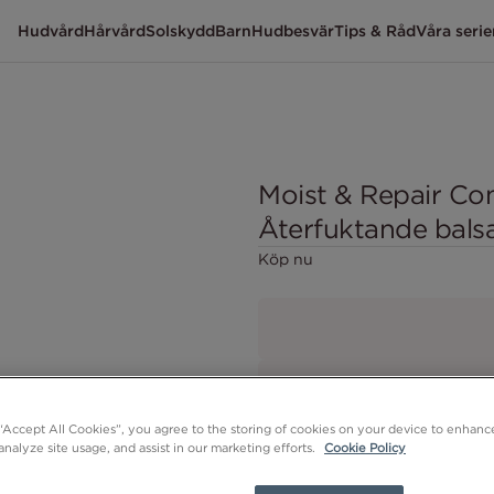
Hudvård
Hårvård
Solskydd
Barn
Hudbesvär
Tips & Råd
Våra serie
Moist & Repair Con
Återfuktande bal
Köp nu
 “Accept All Cookies”, you agree to the storing of cookies on your device to enhance
analyze site usage, and assist in our marketing efforts.
Cookie Policy