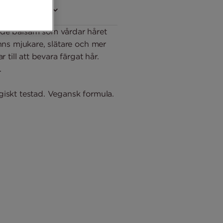
försäljare (7)
nde balsam som vårdar håret
nns mjukare, slätare och mer
 till att bevara färgat hår.
.
iskt testad. Vegansk formula.