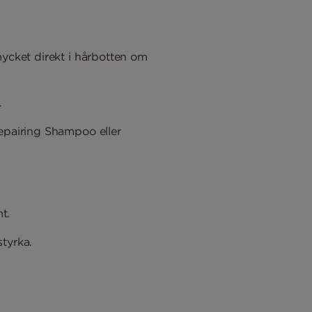
mycket direkt i hårbotten om
.
Repairing Shampoo eller
t.
styrka.