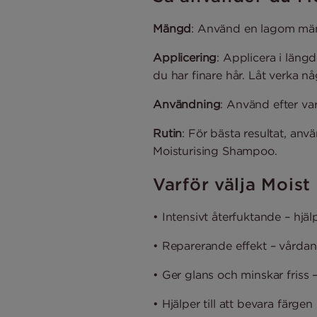
Mängd
: Använd en lagom män
Applicering
: Applicera i läng
du har finare hår. Låt verka n
Användning
: Använd efter var
Rutin
: För bästa resultat, an
Moisturising Shampoo.
Varför välja Moist
• Intensivt återfuktande – hjä
• Reparerande effekt – vårdande
• Ger glans och minskar friss 
• Hjälper till att bevara färgen