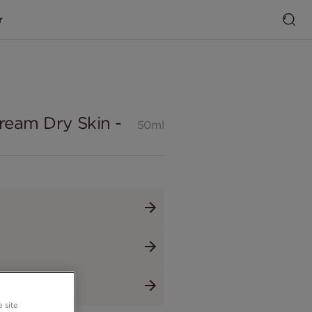
r
ream Dry Skin -
50ml
 site