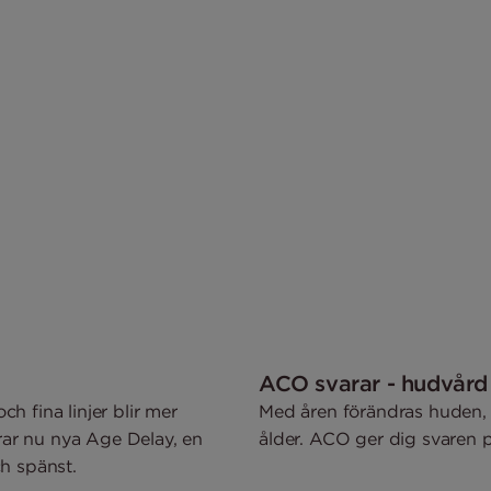
ACO svarar - hudvård
ch fina linjer blir mer
Med åren förändras huden, d
rar nu nya Age Delay, en
ålder. ACO ger dig svaren p
ch spänst.