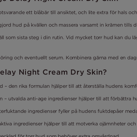
arande ett blåbär till ansiktet, och lite extra för hals oc
gjord hud på kvällen och massera varsamt in krämen tills 
ll som sista steg i din rutin. Vid mycket torr hud kan du lä
ngöring och eventuellt serum. Kombinera gärna med en dag
Delay Night Cream Dry Skin?
 – den rika formulan hjälper till att återställa hudens kom
– utvalda anti-age ingredienser hjälper till att förbättra h
 återfuktande ingredienser fyller på hudens fuktdepåer med
aktiva ingredienser hjälper till att motverka ojämnheter och
tvecklad för torr hud som behöver extra omvårdnad.