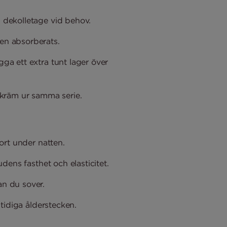
h dekolletage vid behov.
den absorberats.
gga ett extra tunt lager över
kräm ur samma serie.
fort under natten.
udens fasthet och elasticitet.
an du sover.
 tidiga ålderstecken.