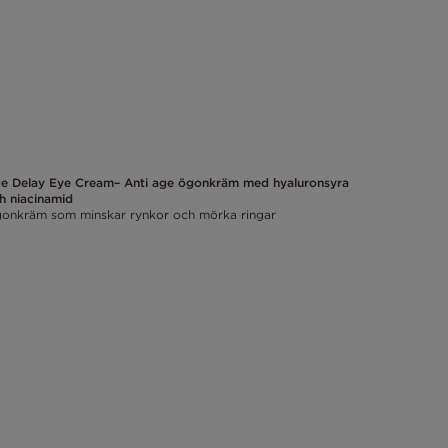
e Delay Eye Cream– Anti age ögonkräm med hyaluronsyra
Age Delay
h niacinamid
Nattkräm 
onkräm som minskar rynkor och mörka ringar