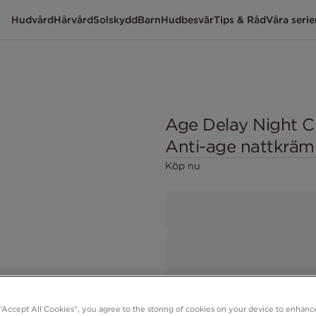
Hudvård
Hårvård
Solskydd
Barn
Hudbesvär
Tips & Råd
Våra serie
Age Delay Night C
Anti-age nattkräm
Köp nu
 “Accept All Cookies”, you agree to the storing of cookies on your device to enhance