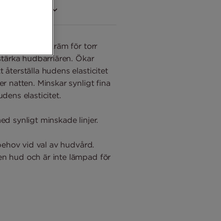
försäljare (7)
 anti-age nattkräm för torr
 stärka hudbarriären. Ökar
 återställa hudens elasticitet
er natten. Minskar synligt fina
dens elasticitet.
ed synligt minskade linjer.
 behov vid val av hudvård.
en hud och är inte lämpad för