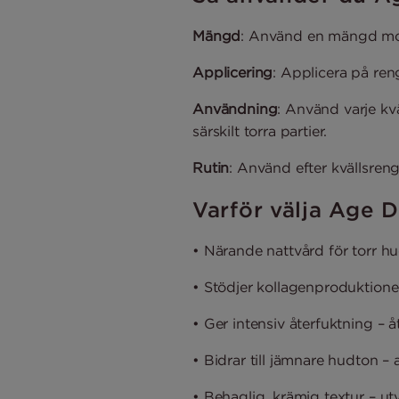
Mängd
: Använd en mängd motsv
Applicering
: Applicera på ren
Användning
: Använd varje kvä
särskilt torra partier.
Rutin
: Använd efter kvällsre
Varför välja Age 
• Närande nattvård för torr hud
• Stödjer kollagenproduktionen 
• Ger intensiv återfuktning –
• Bidrar till jämnare hudton – 
• Behaglig, krämig textur – u