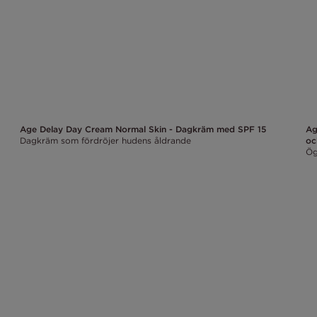
Age Delay Day Cream Normal Skin - Dagkräm med SPF 15
Ag
Dagkräm som fördröjer hudens åldrande
oc
Ög