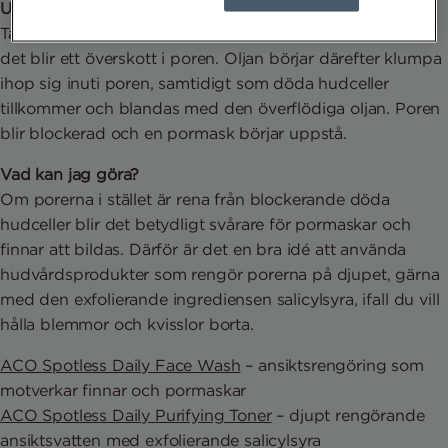
Uppkomst
Talgkörtlarna tillverkar för mycket olja, eller sebum, så att
det blir ett överskott i poren. Oljan börjar därefter klumpa
ihop sig inuti poren, samtidigt som döda hudceller
tillkommer och blandas med den överflödiga oljan. Poren
blir blockerad och en pormask börjar uppstå.
Vad kan jag göra?
Om porerna i stället är rena från blockerande döda
hudceller blir det betydligt svårare för pormaskar och
finnar att bildas. Därför är det en bra idé att använda
hudvårdsprodukter som rengör porerna på djupet, gärna
med den exfolierande ingrediensen salicylsyra, ifall du vill
hålla blemmor och kvisslor borta.
ACO Spotless Daily Face Wash
– ansiktsrengöring som
motverkar finnar och pormaskar
ACO Spotless Daily Purifying Toner
– djupt rengörande
ansiktsvatten med exfolierande salicylsyra