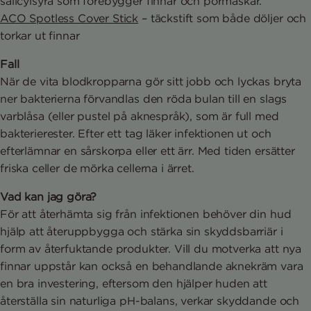
salicylsyra som förebygger finnar och pormaskar.
ACO Spotless Cover Stick
– täckstift som både döljer och
torkar ut finnar
Fall
När de vita blodkropparna gör sitt jobb och lyckas bryta
ner bakterierna förvandlas den röda bulan till en slags
varblåsa (eller pustel på aknespråk), som är full med
bakterierester. Efter ett tag läker infektionen ut och
efterlämnar en sårskorpa eller ett ärr. Med tiden ersätter
friska celler de mörka cellerna i ärret.
Vad kan jag göra?
För att återhämta sig från infektionen behöver din hud
hjälp att återuppbygga och stärka sin skyddsbarriär i
form av återfuktande produkter. Vill du motverka att nya
finnar uppstår kan också en behandlande aknekräm vara
en bra investering, eftersom den hjälper huden att
återställa sin naturliga pH-balans, verkar skyddande och